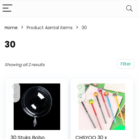
Home
Product Aantal items
‎30
‎30
Filter
Showing all 2 results
30 Stuks Bobo
CHSYOO 30 x