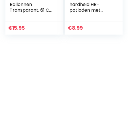
Ballonnen
hardheid HB-
Transparant, 61 Cm
potloden met
Bubbels, Jumbo
gumset,
Bobo Ballonnen,
feestartikelen voor
Verjaardag,
verjaardagsfeestje
€
15.95
€
8.99
Kristalblaas,
Kinderfeestzakje
Heldere Ballonnen…
Vulstoffen…