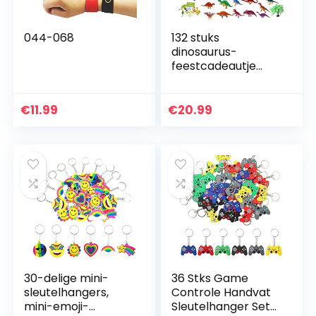
044-068
132 stuks
dinosaurus-
feestcadeautje
voor
kinderverjaardag
gastgeschenken
€
11.99
€
20.99
decoratie, dino-
figuren maskers
armband, tattoo…
30-delige mini-
36 Stks Game
sleutelhangers,
Controle Handvat
mini-emoji-
Sleutelhanger Set