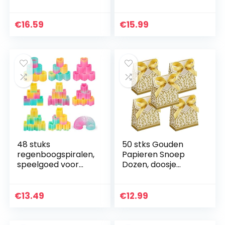
sleutelhangers,
Video Game
emoji-bedels,
Sleutelhanger
sleutelhangers
Hanger Schooltas
€
16.59
€
15.99
voor kinderen,
Hanger Voor Game
feesttasvullers…
Party Kids…
48 stuks
50 stks Gouden
regenboogspiralen,
Papieren Snoep
speelgoed voor
Dozen, doosje
kinderen,
cadeaubox
regenboogspiraal,
gastgeschenk
magische springen,
kartonnen doos
€
13.49
€
12.99
6 vormen,
snoep doppen
regenboog,
doosje,
spiraal…
tafeldecoratie…