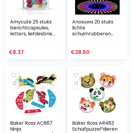
Amycute 25 stuks
Anosuwa 20 stuks
berichtcapsules,
lichte
letters, liefdesbrief
schuimrubberen
voor vriend of
sticks, led-lichtstift,
vriendin,
drie
verrassingsdoos,
verlichtingsmodi,
€
8.37
€
38.50
explosiebox, doe-
multi-mode kleur
het…
led-strobostick…
Baker Ross AC867
Baker Ross AR483
Ninja
Schuifpuzzel”dieren