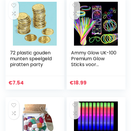
72 plastic gouden
Ammy Glow UK-100
munten speelgeld
Premium Glow
piratten party
Sticks voor
Kinderen-
Volwassenen-205
Stks-Glow In The
€
7.54
€
18.99
Dark Brillenkit-
Armband
Connectors…