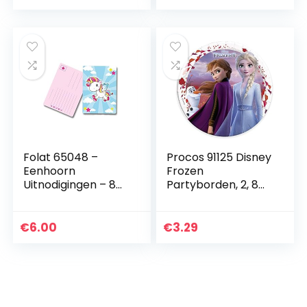
Folat 65048 –
Procos 91125 Disney
Eenhoorn
Frozen
Uitnodigingen – 8
Partyborden, 2, 8
stuks,Veelkleurig
stuks, diameter 23
cm, Anna, Elsa en
Olaf, de ijskoningin,
€
6.00
€
3.29
kartonnen borden…