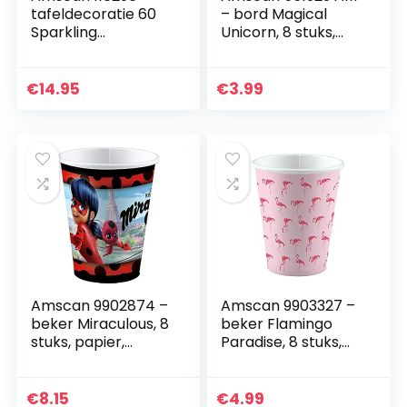
tafeldecoratie 60
– bord Magical
Sparkling
Unicorn, 8 stuks,
Celebration –
diameter 22,8 cm,
goudfolie/papier
papier,
45,7 cm,
wegwerpborden,
€
14.95
€
3.99
verjaardag
kartonnen borden
Amscan 9902874 –
Amscan 9903327 –
beker Miraculous, 8
beker Flamingo
stuks, papier,
Paradise, 8 stuks,
inhoud 250 ml,
papier, inhoud 250
feestservies, 1 stuk
ml, feestservies
(1 stuk)
€
8.15
€
4.99