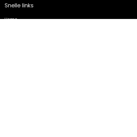
Snelle links
Home
Alles winkelen
Blogs
Onze webshops
Adverteren
Verklaringen
Privacybeleid
algemene voorwaarden
Gelieerde openbaarmaking
2023 © Clubpalladio.nl Alle rechten voorbehouden