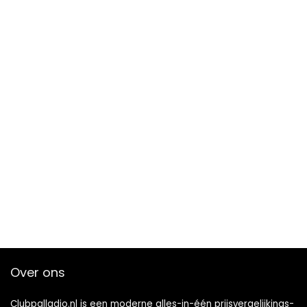
Over ons
Clubpalladio.nl is een moderne alles-in-één prijsvergelijkings-