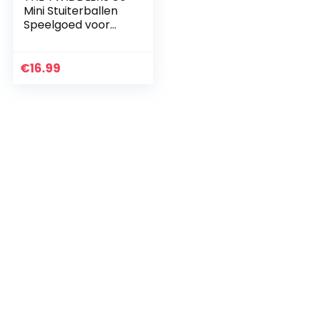
Mini Stuiterballen
Speelgoed voor
Kinderen, Jongens
en Meisjes (25mm,
Neonkleuren) –
€
16.99
Verjaardagen…