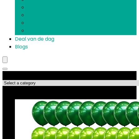
Herriemakers
Piñatas
Prikspelletjes
Uitnodigingen
Deal van de dag
Blogs
Productcategorieën
Topdeals!!