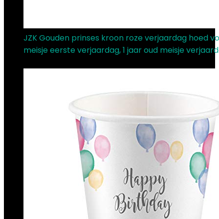
JZK Gouden prinses kroon roze verjaardag hoed v
meisje eerste verjaardag, 1 jaar oud meisje verjaar
€
9.39