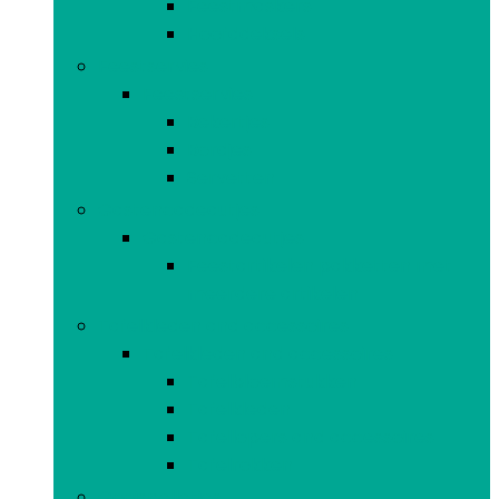
Feestmaskers
Hoofddeksels
Feestservies
Feestservies
Bekertjes
Bordjes
Servetten
Gastencadeautjes
Gastencadeautjes
Feestartikelen pakketten met
meerdere artikelen
Tafelkleden and accessoires
Tafelkleden and accessoires
Tafelbloemstukken
Tafelkleden
Tafellopers and accessoires
Tafelrokken
Gooispelletjes