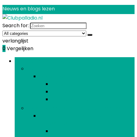
Nieuws en blogs lezen
Search for:
verlanglijst
0
Vergelijken
Bladeren door rubrieken
Decoraties
Decoraties
Ballonnen
Banners, stickers and confetti
Taartdecoraties
Feesthoofddeksels, -brillen en -accessoires
Feesthoofddeksels, -brillen en -
accessoires
Brillen