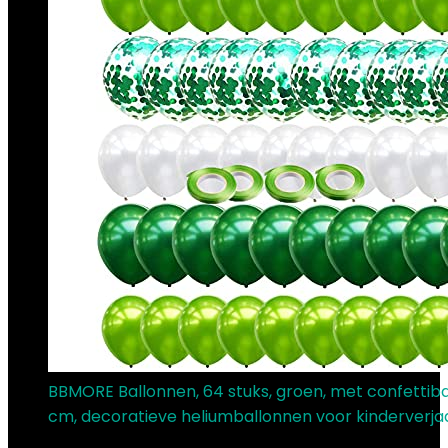
BBMORE Ballonnen, 64 stuks, groen, met confettiba
cm, decoratieve heliumballonnen voor kinderverj
€
8.46