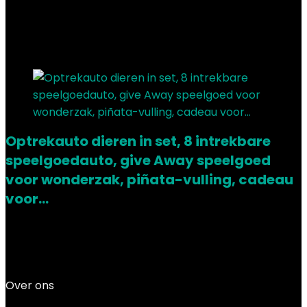
Showing the single result
Added to wishlist
Removed from wishlist
0
Add to compare
Optrekauto dieren in set, 8 intrekbare
speelgoedauto, give Away speelgoed
voor wonderzak, piñata-vulling, cadeau
voor…
Added to wishlist
Removed from wishlist
0
Add to compare
€
11.81
Over ons