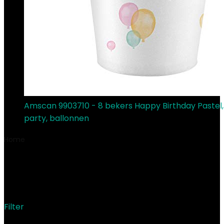
Amscan 9903710 - 8 bekers Happy Birthday Pastel,
party, ballonnen
€
7.63
Home
Product Afmetingen pakket
‎16.8 x 12.7 x 4.6 cm;
100 gram
‎16.8 x 12.7 x 4.6 cm; 100 gram
Filter