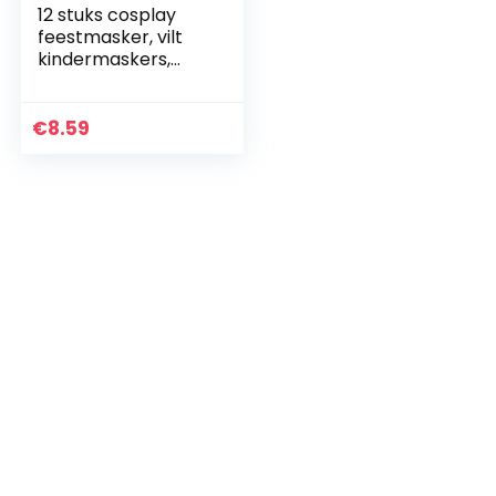
12 stuks cosplay
feestmasker, vilt
kindermaskers,
masker
kindermaskers,
feestmaskers,
€
8.59
feesthalfmaskers
met elastisch…