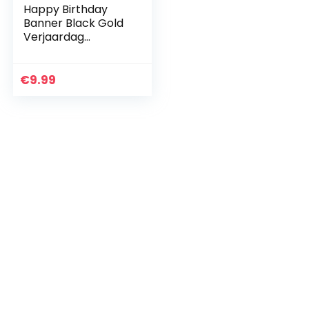
Happy Birthday
Banner Black Gold
Verjaardag
Decoratie Heren
Dames voor
Verjaardag Feestje,
€
9.99
2 slinger, 6
pompons, 20…