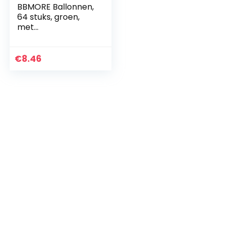
BBMORE Ballonnen,
64 stuks, groen,
met
confettiballonnen,
30 cm, decoratieve
heliumballonnen
€
8.46
voor
kinderverjaardagen
…