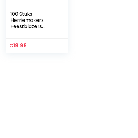
100 Stuks
Herriemakers
Feestblazers
Trompetten
Lawaaimaker
Children’s Party
€
19.99
Blower Musical
Blowouts Party
Blower voor…