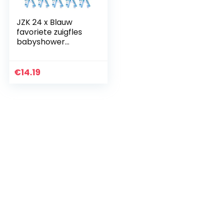
JZK 24 x Blauw
favoriete zuigfles
babyshower
voorkeur dozen
voor baby shower
jongen
€
14.19
verjaardagsfeestje
doop doop…