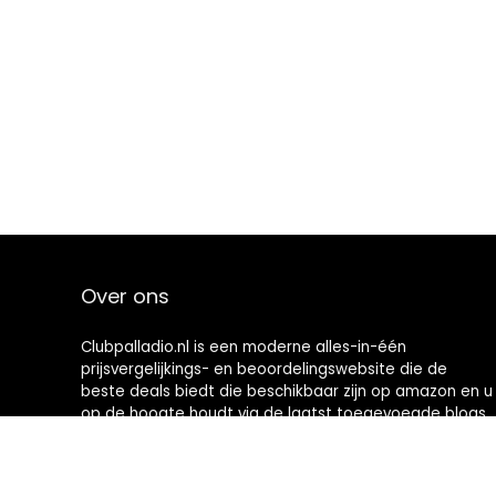
Over ons
Clubpalladio.nl is een moderne alles-in-één
prijsvergelijkings- en beoordelingswebsite die de
beste deals biedt die beschikbaar zijn op amazon en u
op de hoogte houdt via de laatst toegevoegde blogs.
Alle afbeeldingen zijn auteursrechtelijk beschermd
door hun respectievelijke eigenaren. Alle geciteerde
inhoud is afgeleid van hun respectievelijke bronnen.