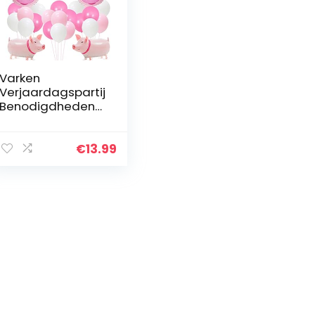
Varken
Verjaardagspartij
Benodigdheden
Lopende Varken
Ballonnen
Gelukkige
€
13.99
Verjaardag
Banner voor
Meisjes
Verjaardag…