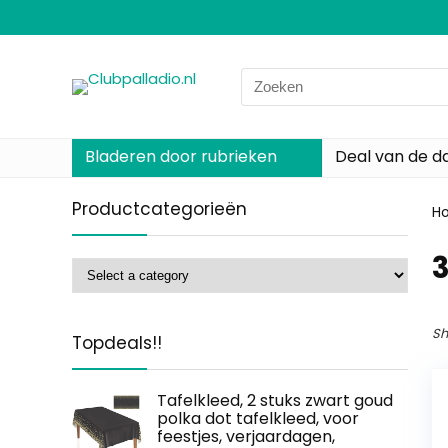
Search
for:
Bladeren door rubrieken
Deal van de d
Productcategorieën
H
‎
Sh
Topdeals!!
Tafelkleed, 2 stuks zwart goud
polka dot tafelkleed, voor
feestjes, verjaardagen,