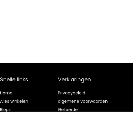
Snelle links
Verklaringen
Home
Privacybeleid
Alles winkelen
algemene voorwaarden
Blogs
Gelieerde
openbaarmaking
Onze webshops
Adverteren