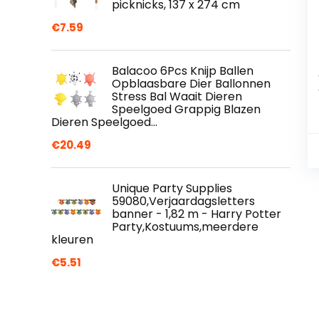
picknicks, 137 x 274 cm
€
7.59
Balacoo 6Pcs Knijp Ballen
Opblaasbare Dier Ballonnen
Stress Bal Waait Dieren
Speelgoed Grappig Blazen
Dieren Speelgoed…
€
20.49
Unique Party Supplies
59080,Verjaardagsletters
banner - 1,82 m - Harry Potter
Party,Kostuums,meerdere
kleuren
€
5.51