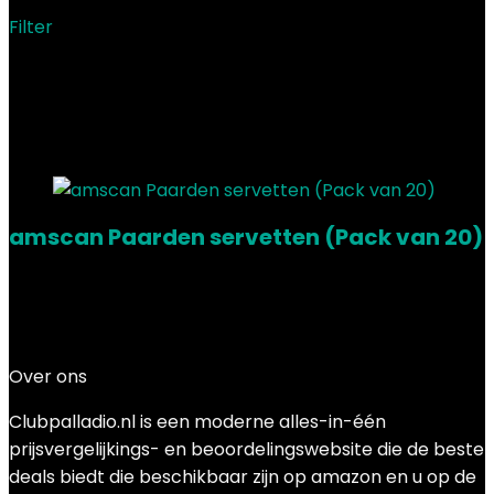
Filter
Showing the single result
Added to wishlist
Removed from wishlist
0
Add to compare
amscan Paarden servetten (Pack van 20)
Added to wishlist
Removed from wishlist
0
Add to compare
€
5.49
Over ons
Clubpalladio.nl is een moderne alles-in-één
prijsvergelijkings- en beoordelingswebsite die de beste
deals biedt die beschikbaar zijn op amazon en u op de