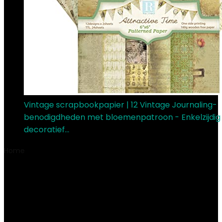
Vintage scrapbookpapier | 12 Vintage Journaling-
benodigdheden met bloemenpatroon - Enkelzijdig 
decoratief…
€
9.15
Home
Product Educatieve doelen
‎Verbeeldingskracht,
uitvinden, creativiteit.
‎Verbeeldingskracht,
uitvinden, creativiteit.