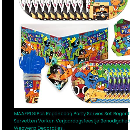
MAAFRI 81Pcs Regenboog Party Servies Set Regen
Servetten Vorken Verjaardagsfeestje Benodigdhe
Wegwerp Decoraties…
€
20.99