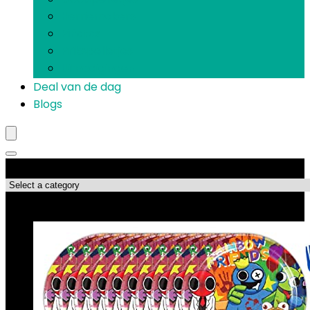
Herriemakers
Piñatas
Prikspelletjes
Uitnodigingen
Deal van de dag
Blogs
Productcategorieën
Topdeals!!