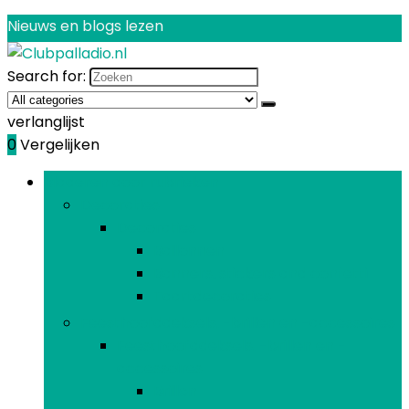
Nieuws en blogs lezen
Search for:
verlanglijst
0
Vergelijken
Bladeren door rubrieken
Decoraties
Decoraties
Ballonnen
Banners, stickers and confetti
Taartdecoraties
Feesthoofddeksels, -brillen en -accessoires
Feesthoofddeksels, -brillen en -
accessoires
Brillen