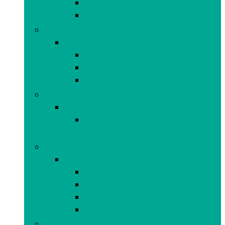
Feestmaskers
Hoofddeksels
Feestservies
Feestservies
Bekertjes
Bordjes
Servetten
Gastencadeautjes
Gastencadeautjes
Feestartikelen pakketten met
meerdere artikelen
Tafelkleden and accessoires
Tafelkleden and accessoires
Tafelbloemstukken
Tafelkleden
Tafellopers and accessoires
Tafelrokken
Gooispelletjes