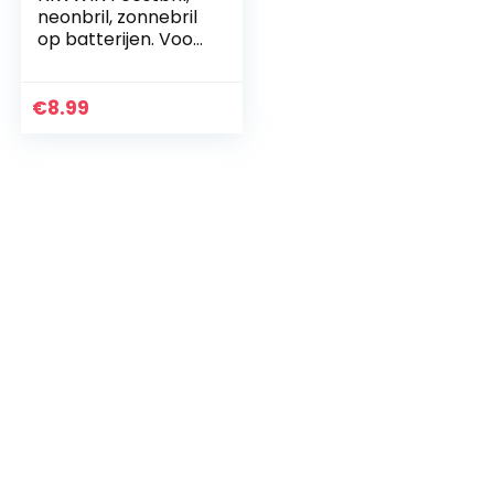
neonbril, zonnebril
op batterijen. Voor
een bardans,
geschikt voor
mannen, vrouwen
€
8.99
en kinderen. Het is…