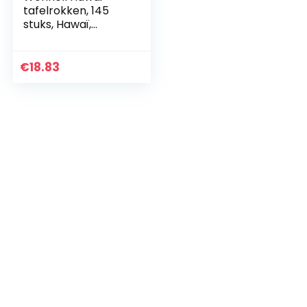
tafelrokken, 145
stuks, Hawaï,
decoratie voor
barbecue, tuin,
strand, zomer,
€
18.83
party, decoratie,
tafelrok…