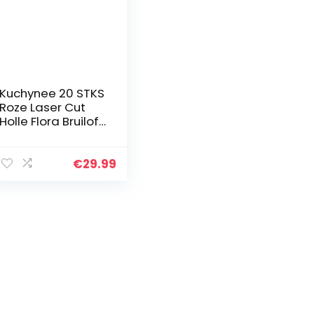
Kuchynee 20 STKS
Roze Laser Cut
Holle Flora Bruiloft
Uitnodiging
Kaarten met
Strass voor
€
29.99
Elegante Bruiloft
Bruids Douche…