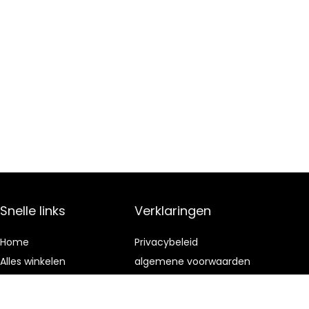
Snelle links
Verklaringen
Home
Privacybeleid
Alles winkelen
algemene voorwaarden
Blogs
Gelieerde
openbaarmaking
Onze webshops