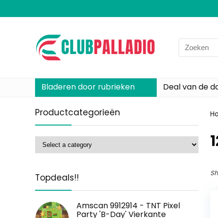
Search
for:
Bladeren door rubrieken
Deal van de d
Productcategorieën
H
‎
Sh
Topdeals!!
Amscan 9912914 - TNT Pixel
Party 'B-Day' Vierkante