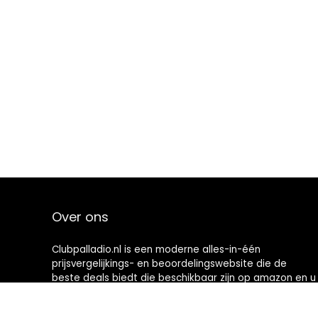
Over ons
Clubpalladio.nl is een moderne alles-in-één
prijsvergelijkings- en beoordelingswebsite die de
beste deals biedt die beschikbaar zijn op amazon en u
op de hoogte houdt via de laatst toegevoegde blogs.
Alle afbeeldingen zijn auteursrechtelijk beschermd