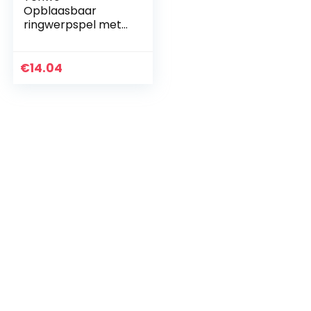
Opblaasbaar
ringwerpspel met
4 ringen,
kerstfeest,
werpspel,
€
14.04
opblaasbaar
rendier, gewei, ring,
werpspel, toss
spel…