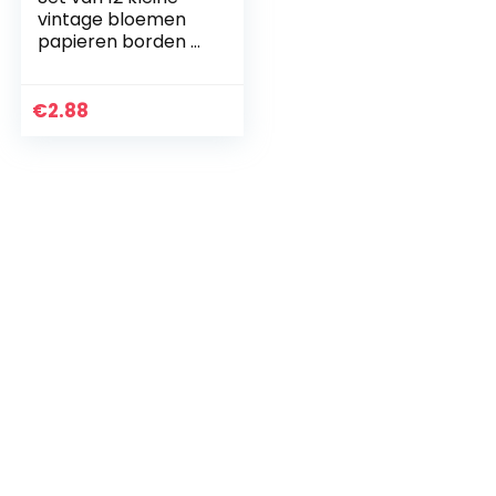
vintage bloemen
papieren borden –
meerkleurig,
geschulpte rand
| Echt heerlijk
€
2.88
| Wegwerpservies
voor verjaardag of
tuinfeest,
afternoontea,
babyshower,
bruiloft