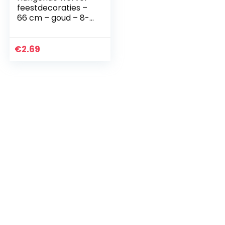
feestdecoraties –
66 cm – goud – 8-
pack
€
2.69