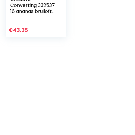
-
Converting 332537
oroutdoorrekwisietenprop
16 ananas bruiloft
folie stempel partij
5 inch drank
servetten,
€
43.35
veelkleurig