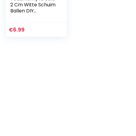
2 Cm Witte Schuim
Ballen DIY
Piepschuim
Vormige Ballen
Modellering
€
6.99
Polystyreen Schuim
Ornament Voor
DIY…