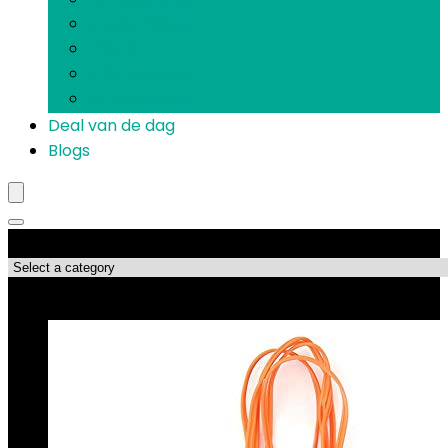
Herriemakers
Piñatas
Prikspelletjes
Uitnodigingen
Deal van de dag
Blogs
Productcategorieën
Topdeals!!