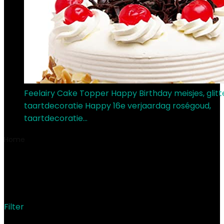
Feelairy Cake Topper Happy Birthday meisjes, glitt
taartdecoratie Happy 16e verjaardag roségoud,
taartdecoratie…
€
10.99
Home
Product Meegeleverde componenten
‎Included 1
Tablecloth
‎Included 1 Tablecloth
Filter