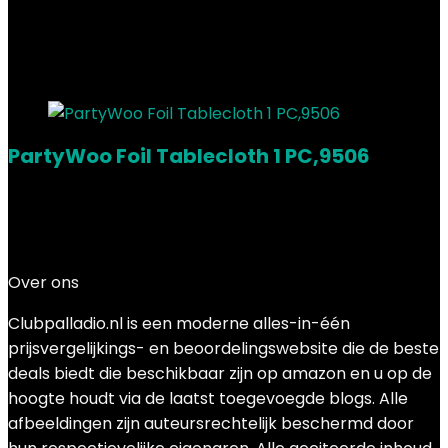
Showing the single result
Added to wishlist
Removed from wishlist
0
Add to compare
PartyWoo Foil Tablecloth 1 PC,9506
Added to wishlist
Removed from wishlist
0
Add to compare
€
5.09
Over ons
Clubpalladio.nl is een moderne alles-in-één
prijsvergelijkings- en beoordelingswebsite die de beste
deals biedt die beschikbaar zijn op amazon en u op de
hoogte houdt via de laatst toegevoegde blogs. Alle
afbeeldingen zijn auteursrechtelijk beschermd door