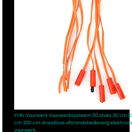
YYRL Vuurwerk Vuurwerksysteem 50 stuks 30 cm 1
cm 300 cm draadloze afstandsbediening elektroni
vuurwerk…
€
39.79