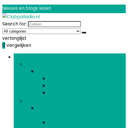
Nieuws en blogs lezen
Search for:
verlanglijst
0
Vergelijken
Bladeren door rubrieken
Decoraties
Decoraties
Ballonnen
Banners, stickers and confetti
Taartdecoraties
Feesthoofddeksels, -brillen en -accessoires
Feesthoofddeksels, -brillen en -
accessoires
Brillen