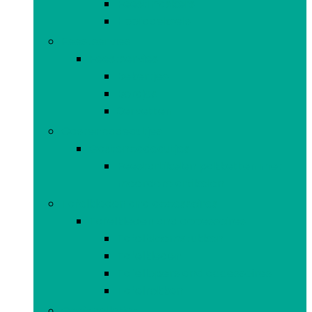
Feestmaskers
Hoofddeksels
Feestservies
Feestservies
Bekertjes
Bordjes
Servetten
Gastencadeautjes
Gastencadeautjes
Feestartikelen pakketten met
meerdere artikelen
Tafelkleden and accessoires
Tafelkleden and accessoires
Tafelbloemstukken
Tafelkleden
Tafellopers and accessoires
Tafelrokken
Gooispelletjes