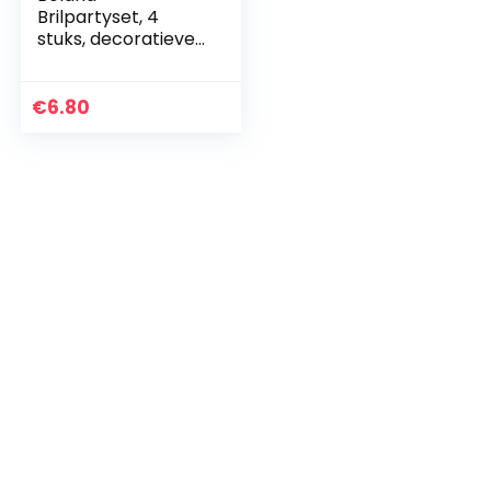
Brilpartyset, 4
stuks, decoratieve
bril zonder glazen,
kunststof, jaren 80,
themafeest,
€
6.80
themafeest