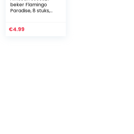
beker Flamingo
Paradise, 8 stuks,
papier, inhoud 250
ml, feestservies
€
4.99