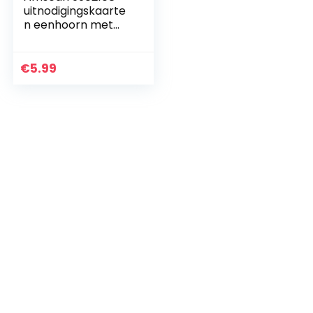
uitnodigingskaarte
n eenhoorn met
enveloppen, 8
stuks, grootte 8 x 14
cm, eenhoorn,
€
5.99
regenboog, feest…