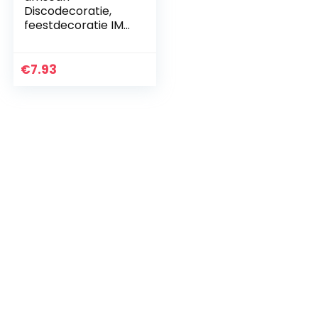
Discodecoratie,
feestdecoratie IMT
70-stijl
€
7.93