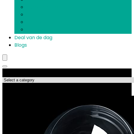
Herriemakers
Piñatas
Prikspelletjes
Uitnodigingen
Deal van de dag
Blogs
Productcategorieën
Topdeals!!