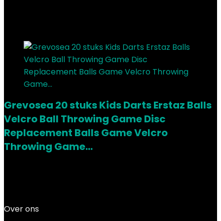
Added to wishlist
Removed from wishlist
0
Add to compare
Grevosea 20 stuks Kids Darts Erstaz Balls
Velcro Ball Throwing Game Disc
Replacement Balls Game Velcro
Throwing Game…
Added to wishlist
Removed from wishlist
0
Add to compare
€
5.99
Over ons