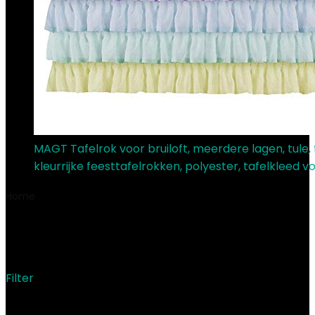
MAGT Tafelrok voor bruiloft, meerdere lagen, tule, 
kleurrijke feesttafelrokken, polyester, tafelkleed v
Home
Product Modelnummer item
‎2it
‎2it
Filter
Showing the single result