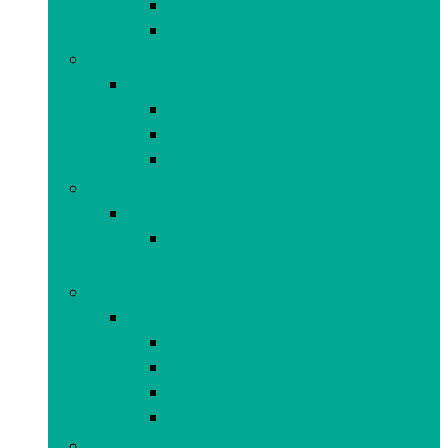
Feestmaskers
Hoofddeksels
Feestservies
Feestservies
Bekertjes
Bordjes
Servetten
Gastencadeautjes
Gastencadeautjes
Feestartikelen pakketten met
meerdere artikelen
Tafelkleden and accessoires
Tafelkleden and accessoires
Tafelbloemstukken
Tafelkleden
Tafellopers and accessoires
Tafelrokken
Gooispelletjes