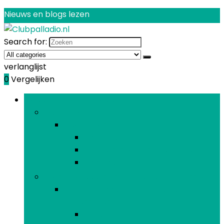
Nieuws en blogs lezen
Search for:
verlanglijst
0
Vergelijken
Bladeren door rubrieken
Decoraties
Decoraties
Ballonnen
Banners, stickers and confetti
Taartdecoraties
Feesthoofddeksels, -brillen en -accessoires
Feesthoofddeksels, -brillen en -
accessoires
Brillen