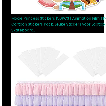
Mooie Princess Stickers |50PCS | Animation Film 
Cartoon Stickers Pack, Leuke Stickers voor Laptop
Skateboard…
€
6.99