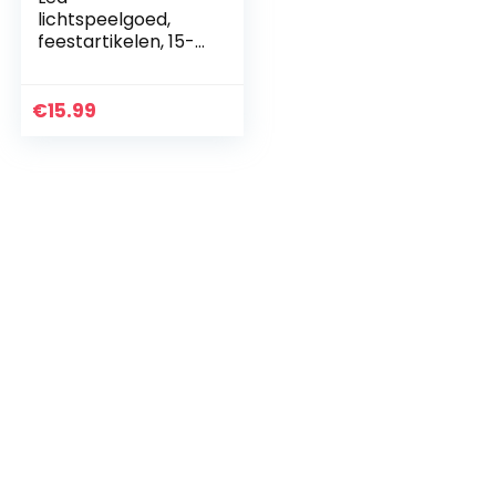
lichtspeelgoed,
feestartikelen, 15-
delige set
feestartikelen voor
kinderen,
€
15.99
kinderverjaardag,
gastgeschenken
voor…