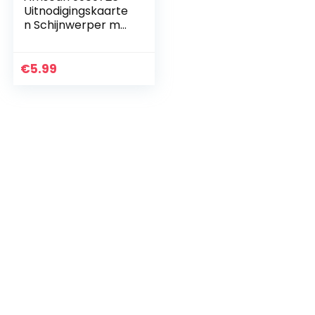
Uitnodigingskaarte
n Schijnwerper met
enveloppen, 8
stuks, papier,
vlinder,
€
5.99
kinderverjaardag