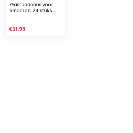
Gastcadeaus voor
kinderen, 24 stuks
led-knipperlichten,
fidget armbanden,
feestartikelen,
€
21.99
cadeaus voor…