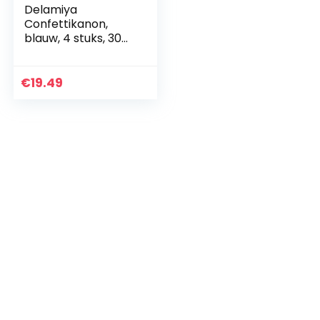
Delamiya
Confettikanon,
blauw, 4 stuks, 30
cm, party-popper,
gender reveal
party popper met
€
19.49
vlindervulling, voor
jongens…