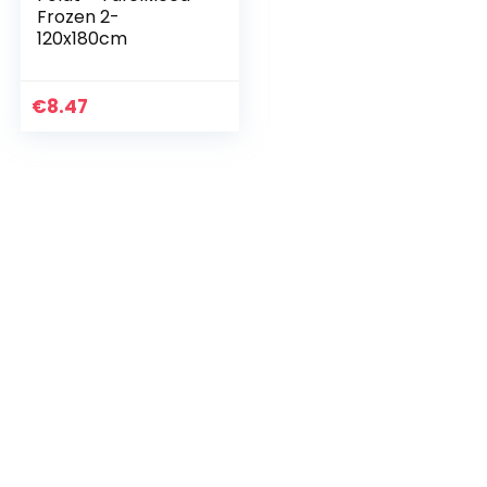
Frozen 2-
120x180cm
€
8.47