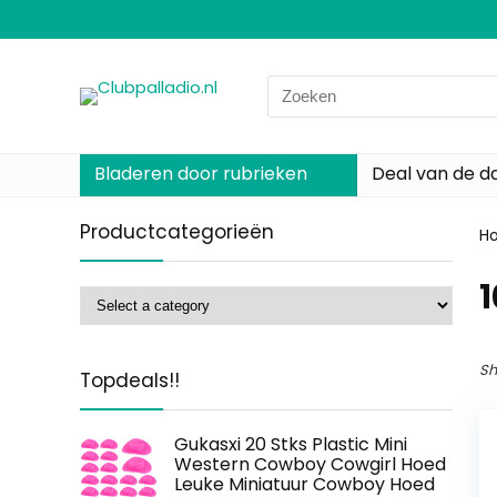
Search
for:
Bladeren door rubrieken
Deal van de d
Productcategorieën
H
‎
Sh
Topdeals!!
Gukasxi 20 Stks Plastic Mini
Western Cowboy Cowgirl Hoed
Leuke Miniatuur Cowboy Hoed