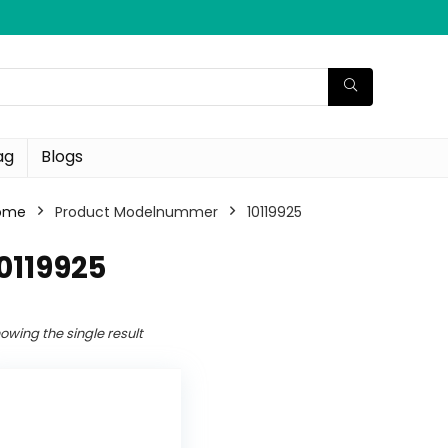
ag
Blogs
ome
Product Modelnummer
‎10119925
10119925
owing the single result