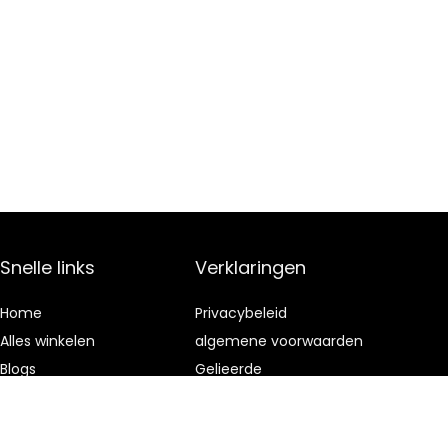
Snelle links
Verklaringen
Home
Privacybeleid
Alles winkelen
algemene voorwaarden
Blogs
Gelieerde
openbaarmaking
Onze webshops
Adverteren