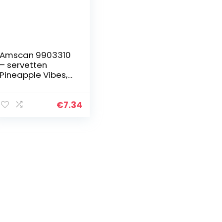
Amscan 9903310
– servetten
Pineapple Vibes,
20 stuks, 33 x 33
cm,
tafeldecoratie,
€
7.34
feestservies,
verjaardag,
strandfeest…