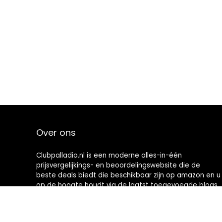
Over ons
Clubpalladio.nl is een moderne alles-in-één
prijsvergelijkings- en beoordelingswebsite die de
beste deals biedt die beschikbaar zijn op amazon en u
op de hoogte houdt via de laatst toegevoegde blogs.
Alle afbeeldingen zijn auteursrechtelijk beschermd
door hun respectievelijke eigenaren. Alle geciteerde
inhoud is afgeleid van hun respectievelijke bronnen.