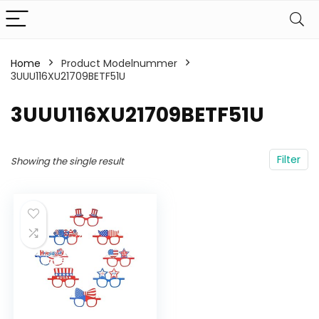
Home
Product Modelnummer
3UUU116XU21709BETF51U
‎3UUU116XU21709BETF51U
Filter
Showing the single result