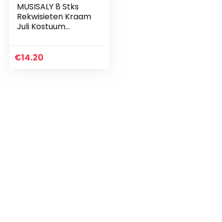
MUSISALY 8 Stks
Rekwisieten Kraam
Juli Kostuum
Decoraties Gunst
Papier Nationale En
Arbeidsbenodigdhe
€
14.20
den Decoratief…