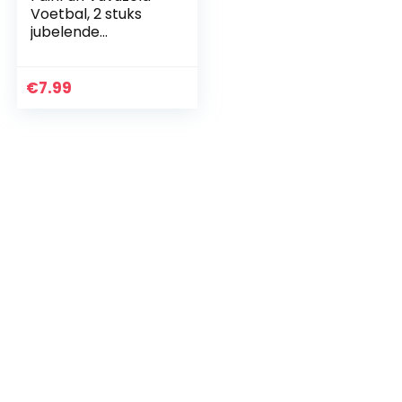
Voetbal, 2 stuks
jubelende
voetbalhoorn,
voetbaltoden
vuvuzela van
€
7.99
plastic,
trompetspeelgoed
van…