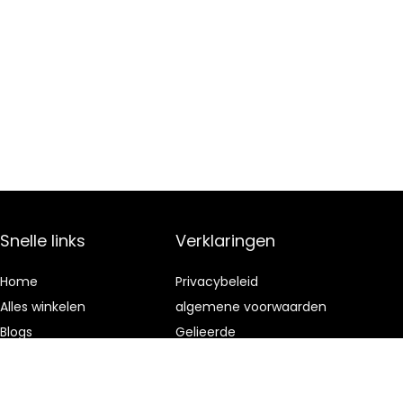
Snelle links
Verklaringen
Home
Privacybeleid
Alles winkelen
algemene voorwaarden
Blogs
Gelieerde
openbaarmaking
Onze webshops
Adverteren