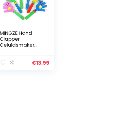
MINGZE Hand
Clapper
Geluidsmaker,
Plastic
Handklauppel
Klappende
€
13.99
Speelgoed
Kleurrijke Voor
Game
Accessories
Concert…