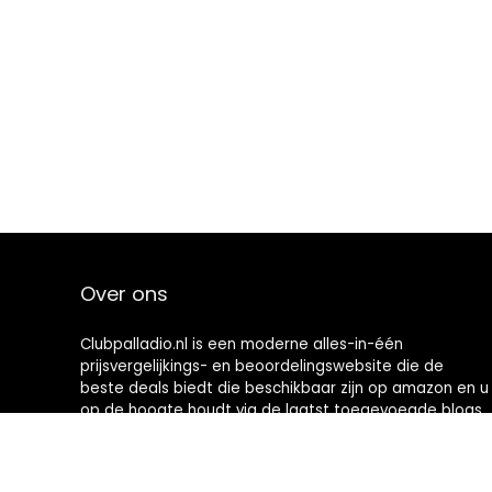
Over ons
Clubpalladio.nl is een moderne alles-in-één
prijsvergelijkings- en beoordelingswebsite die de
beste deals biedt die beschikbaar zijn op amazon en u
op de hoogte houdt via de laatst toegevoegde blogs.
Alle afbeeldingen zijn auteursrechtelijk beschermd
door hun respectievelijke eigenaren. Alle geciteerde
inhoud is afgeleid van hun respectievelijke bronnen.