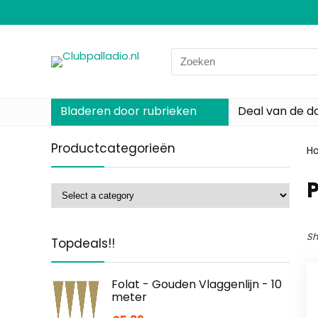
Search
for:
Bladeren door rubrieken
Deal van de d
Productcategorieën
H
‎
Sh
Topdeals!!
Folat - Gouden Vlaggenlijn - 10
meter