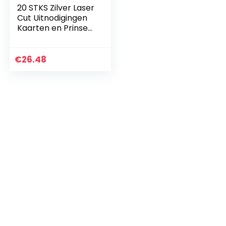
20 STKS Zilver Laser
Cut Uitnodigingen
Kaarten en Prinses
Droom voor
Verjaardag Zoete
16 Quinceañera
€
26.48
Party Bruiloft…