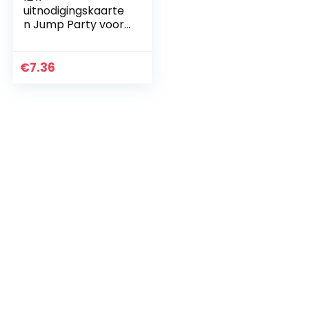
uitnodigingskaarte
n Jump Party voor
kinderverjaardag:
de brutaal
kleurrijke kaarten in
€
7.36
trampoline-design
zijn de…