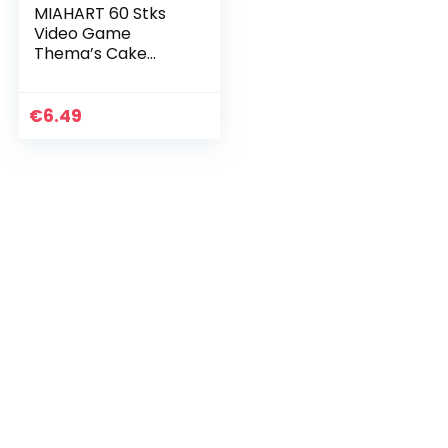
MIAHART 60 Stks
Video Game
Thema’s Cake
Toppers 6 Stijlen
Cupcake Picks
Decoraties Voor
€
6.49
Kids Gaming
Verjaardag Fans…