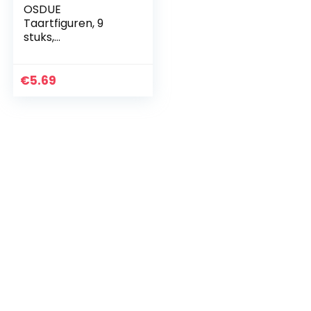
OSDUE
Taartfiguren, 9
stuks,
kinderverjaardag,
Spider-
taartdecoratie,
€
5.69
cupcake-toppers,
speelgoed, Hero
taarttoppers…