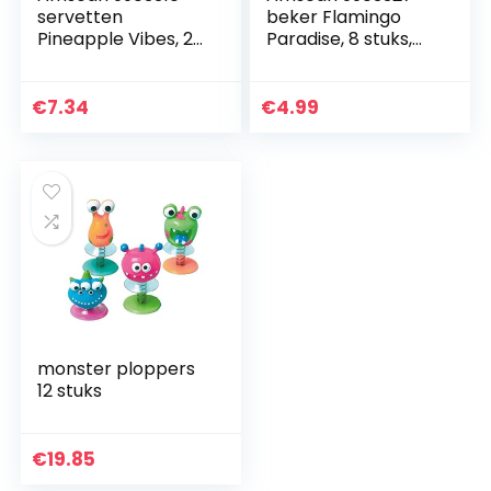
servetten
beker Flamingo
Pineapple Vibes, 20
Paradise, 8 stuks,
stuks, 33 x 33 cm,
papier, inhoud 250
tafeldecoratie,
ml, feestservies
feestservies,
€
7.34
€
4.99
verjaardag,
strandfeest…
monster ploppers
12 stuks
€
19.85