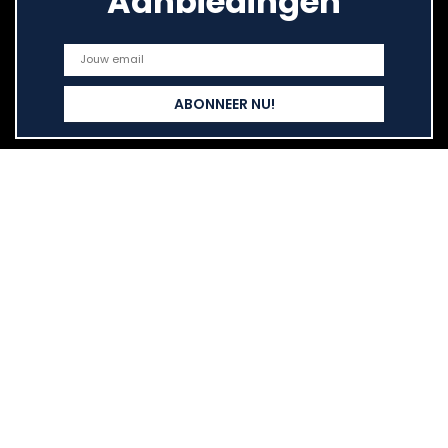
Aanbiedingen
Snelle links
Home
Alles winkelen
Blogs
Onze webshops
Adverteren
Verklaringen