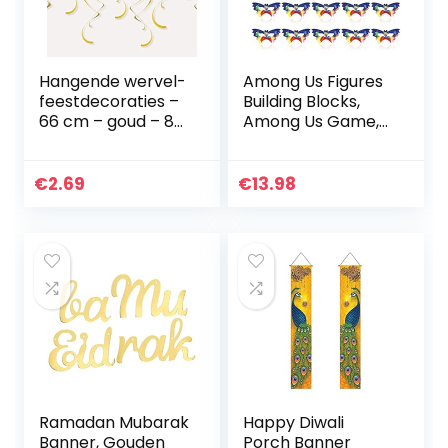
Hangende wervel-
Among Us Figures
feestdecoraties –
Building Blocks,
66 cm – goud – 8-
Among Us Game,
pack
Among Us Play
Model,16 Mini
Standbeelden, 10
€
2.69
€
13.98
Amongs Us
Masque, 50…
Ramadan Mubarak
Happy Diwali
Banner, Gouden
Porch Banner