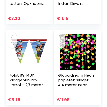
Letters Opknoping
Indian Diwali
Banners Eid
Peacock Front
Festival Party
Porch Welkom
Decoratie voor
teken Deepawali
€
7.20
€
11.15
Mantel Haard
Indian Festival of
Muur…
Lights Decoraties…
Folat 89443P
Globaldream Neon
Vlaggenlijn Paw
papieren slinger,
Patrol – 2,3 meter
4,4 meter neon
sterrenslinger
ronde papieren
slinger driehoekige
€
5.75
€
11.99
vlaggetjes