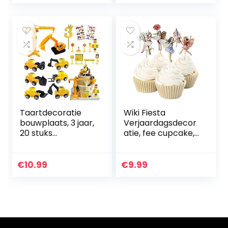
voor
Cupcaketoppers
verschillende…
voor Kinderen,
Harry Taart
Decoraties…
Taartdecoratie
Wiki Fiesta
bouwplaats, 3 jaar,
Verjaardagsdecor
20 stuks
atie, fee cupcake,
graafmachine
decoratie voor
taartdecoratie,
taarten,
derde verjaardag
verjaardag,
€
10.99
€
9.99
jongen, metalen
meisjes, fee,
kunststof…
verjaardag, fairy…