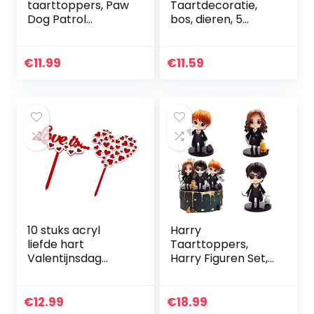
taarttoppers, Paw
Taartdecoratie,
Dog Patrol
bos, dieren, 5
verjaardagstaartt
bosdieren, figuren,
oppers decoraties,
1 Happy Birthday,
kinderen Paw Dog
taartdecoratie,
€
11.99
€
11.59
Patrol
jungle,
feestdecoraties…
taartversiering…
10 stuks acryl
Harry
liefde hart
Taarttoppers,
Valentijnsdag
Harry Figuren Set,
dessert voedsel
Harry
taart topper
Taartdecoraties,
bruiloft decoraties
Harry
€
12.99
€
18.99