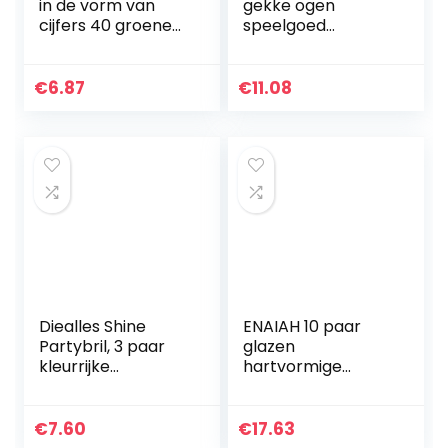
in de vorm van
gekke ogen
cijfers 40 groene
speelgoed
zonnebril,
accessoires
accessoire voor
grappige strepen
ronde verjaardag,
bril speelgoed
€
6.87
€
11.08
verkleedpartijen…
kinderfeest voor
Halloween
Kerstmis…
Diealles Shine
ENAIAH 10 paar
Partybril, 3 paar
glazen
kleurrijke
hartvormige
pixelbrillen voor
hippiebril, hippie-
kinderen, mozaïek
hartvormige bril,
Thug Life zonnebril,
retro kostuum, bril,
€
7.60
€
17.63
grappige
hartvormige