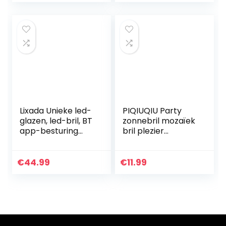
zonnebril…
zonnebril…
Lixada Unieke led-
PIQIUQIU Party
glazen, led-bril, BT
zonnebril mozaïek
app-besturing
bril plezier
voor feestjes, DIY
grappige leuke bril
flashing emotions
zonnebril voor
€
44.99
€
11.99
mannen, vrouwen…