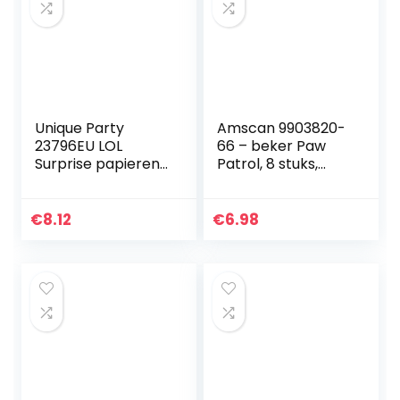
Unique Party
Amscan 9903820-
23796EU LOL
66 – beker Paw
Surprise papieren
Patrol, 8 stuks,
beker 266 ml LOL-
vulvolume 250 ml,
Surprise-Party 8-
papier, kartonnen
pack, meerkleurig
bekers,
€
8.12
€
6.98
feestbekers,
wegwerpservies…