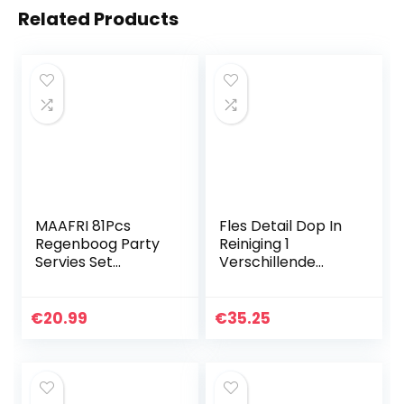
Related Products
MAAFRI 81Pcs
Fles Detail Dop In
Regenboog Party
Reiniging 1
Servies Set
Verschillende
Regenboog
Flessenbeker
Servetten Vorken
Borstel
Verjaardagsfeestje
Spleetborstels 3
€
20.99
€
35.25
Benodigdheden
Mondreinigingsbor
Wegwerp
stel Hoe krijg je…
Decoraties…