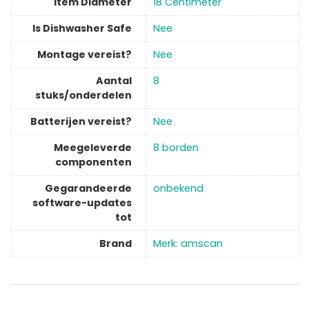
Item Diameter
‎18 Centimeter
Is Dishwasher Safe
‎Nee
Montage vereist?
‎Nee
Aantal
‎8
stuks/onderdelen
Batterijen vereist?
‎Nee
Meegeleverde
‎8 borden
componenten
Gegarandeerde
‎onbekend
software-updates
tot
Brand
Merk: amscan