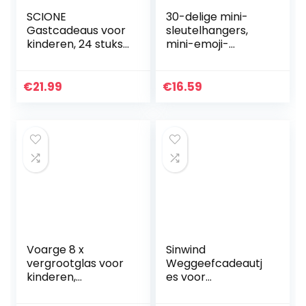
SCIONE
30-delige mini-
Gastcadeaus voor
sleutelhangers,
kinderen, 24 stuks
mini-emoji-
led-
sleutelhangers,
knipperlichten,
emoji-bedels,
fidget armbanden,
sleutelhangers
€
21.99
€
16.59
feestartikelen,
voor kinderen,
cadeaus voor…
feesttasvullers…
Voarge 8 x
Sinwind
vergrootglas voor
Weggeefcadeautj
kinderen,
es voor
speelgoed,
kinderverjaardag,
kindersets voor
12 stuks, 24