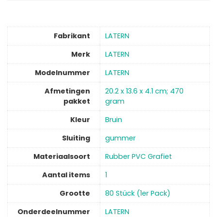
Fabrikant
‎LATERN
Merk
‎LATERN
Modelnummer
‎LATERN
Afmetingen
‎20.2 x 13.6 x 4.1 cm; 470
pakket
gram
Kleur
‎Bruin
Sluiting
‎gummer
Materiaalsoort
‎Rubber PVC Grafiet
Aantal items
‎1
Grootte
‎80 Stück (1er Pack)
Onderdeelnummer
‎LATERN