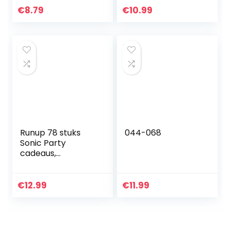
kinderverjaardag,
blokken, magische
€
8.79
€
10.99
feest, cadeau voor
slangenkubus, 3D-
detective, spion…
puzzelslang…
Runup 78 stuks
044-068
Sonic Party
cadeaus,
kinderverjaardag,
feestdecoratie, 12
stuks siliconen
€
12.99
€
11.99
armbanden, 50
stuks stickers…