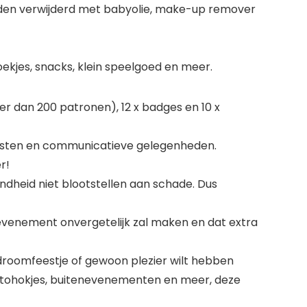
rden verwijderd met babyolie, make-up remover
ekjes, snacks, klein speelgoed en meer.
eer dan 200 patronen), 12 x badges en 10 x
feesten en communicatieve gelegenheden.
r!
zondheid niet blootstellen aan schade. Dus
e evenement onvergetelijk zal maken en dat extra
je droomfeestje of gewoon plezier wilt hebben
 fotohokjes, buitenevenementen en meer, deze