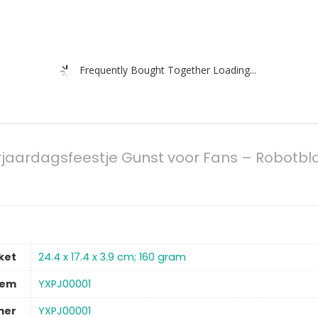
Frequently Bought Together Loading...
jaardagsfeestje Gunst voor Fans – Robotblok
ket
‎24.4 x 17.4 x 3.9 cm; 160 gram
tem
‎YXPJ00001
mer
‎YXPJ00001