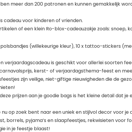
 hebben meer dan 200 patronen en kunnen gemakkelijk wo
ls cadeau voor kinderen of vrienden.
ikelen of een klein Ro-blox-cadeauzakje zoals: snoep, ko
e polsbandjes (willekeurige kleur), 10 x tattoo-stickers (m
en verjaardagscadeau is geschikt voor allerlei soorten 
 carnavalsprijs, kerst- of verjaardagsthema-feest en mee
feestjes zijn veilige, niet-giftige nieuwigheden die de ge
nieten!
ze prijzen aan je goodie bags is het kleine detail dat j
 je nu op zoek bent naar een uniek en stijlvol decor voor 
st, borrels, pyjama’s en slaapfeestjes, rekwisieten voor
 in je feestje blaast!