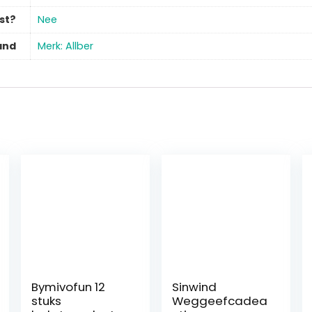
st?
‎Nee
and
Merk: Allber
Bymivofun 12
Sinwind
stuks
Weggeefcadea