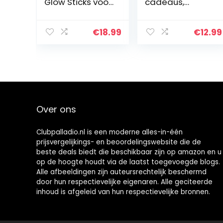
Glow Sticks voor
cadeaus,
Kinderen-
kinderverjaarda
Volwassenen-
g,
205 Stks-Glow In
feestdecoratie,
€
18.99
€
12.99
The Dark
12 stuks siliconen
Brillenkit-
armbanden, 50
Armband
stuks stickers…
Connectors…
Over ons
Clubpalladio.nl is een moderne alles-in-één
prijsvergelijkings- en beoordelingswebsite die de
beste deals biedt die beschikbaar zijn op amazon en u
op de hoogte houdt via de laatst toegevoegde blogs.
Alle afbeeldingen zijn auteursrechtelijk beschermd
door hun respectievelijke eigenaren. Alle geciteerde
inhoud is afgeleid van hun respectievelijke bronnen.