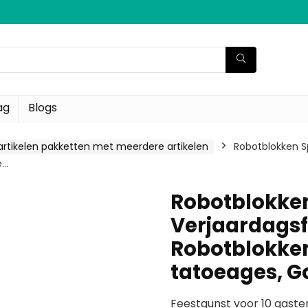
ag
Blogs
artikelen pakketten met meerdere artikelen
Robotblokken S
e…
Robotblokken
Verjaardagsf
Robotblokken 
tatoeages, G
Feestgunst voor 10 gasten: