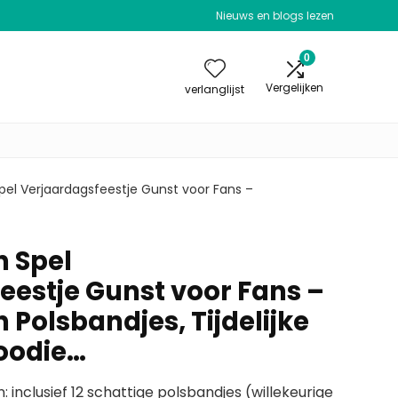
Nieuws en blogs lezen
0
Vergelijken
verlanglijst
pel Verjaardagsfeestje Gunst voor Fans –
 Spel
eestje Gunst voor Fans –
Polsbandjes, Tijdelijke
oodie…
 inclusief 12 schattige polsbandjes (willekeurige