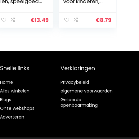
len, speelgoed
voor kinderen,
voor kinderen,
speelgoed,
regenboogspira
kindersets voor
al, magische
kinderverjaarda
€
13.49
€
8.79
springen, 6
g, feest, cadeau
vormen,
voor detective,
regenboog,
spion…
spiraal…
Snelle links
Verklaringen
Home
Privacybeleid
Alles winkelen
algemene voorwaarden
Blogs
Gelieerde
openbaarmaking
Onze webshops
Adverteren