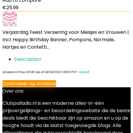
Add to compare
€
25.99
Verjaardag Feest Versiering voor Meisjes en Vrouwen |
Incl. Happy Birthday Banner, Pompons, Normale,
Hartjes en Confetti…
Description
Amazon.nl Price:
€
11.99
(as of 04/04/2023 08:03 PST-
Details
)
Controleer op Amazon
Over ons
Clubpalladio.nl is een moderne alles-in-één
prijsvergelijkings- en beoordelingswebsite die de beste
deals biedt die beschikbaar zijn op amazon en u op de
hoogte houdt via de laatst toegevoegde blogs. Alle
afbeeldingen zijn auteursrechtelijk beschermd door