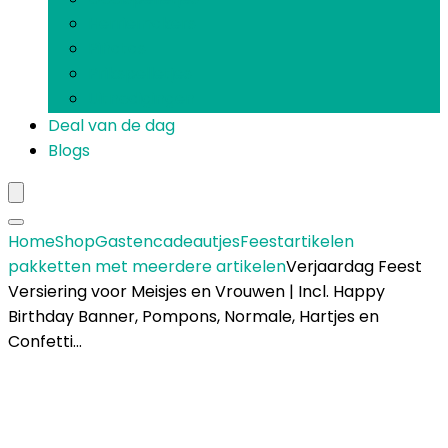
Herriemakers
Piñatas
Prikspelletjes
Uitnodigingen
Deal van de dag
Blogs
Home
Shop
Gastencadeautjes
Feestartikelen
pakketten met meerdere artikelen
Verjaardag Feest
Versiering voor Meisjes en Vrouwen | Incl. Happy
Birthday Banner, Pompons, Normale, Hartjes en
Confetti…