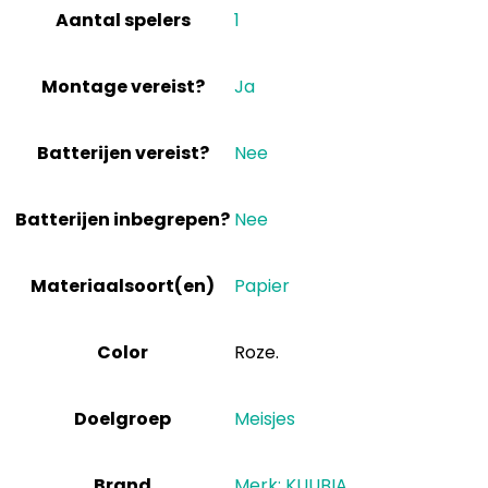
Aantal spelers
‎1
Montage vereist?
‎Ja
Batterijen vereist?
‎Nee
Batterijen inbegrepen?
‎Nee
Materiaalsoort(en)
‎Papier
Color
‎Roze.
Doelgroep
‎Meisjes
Brand
Merk: KUUBIA