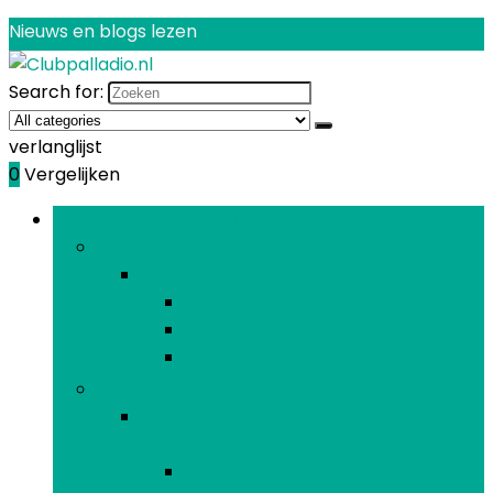
Nieuws en blogs lezen
Search for:
verlanglijst
0
Vergelijken
Bladeren door rubrieken
Decoraties
Decoraties
Ballonnen
Banners, stickers and confetti
Taartdecoraties
Feesthoofddeksels, -brillen en -accessoires
Feesthoofddeksels, -brillen en -
accessoires
Brillen