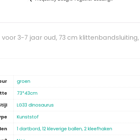
oor 3-7 jaar oud, 73 cm klittenbandsluiting,
eur
‎groen
tte
‎73*43cm
tijl
‎LG33 dinosaurus
ype
‎Kunststof
len
‎1 dartbord, 12 kleverige ballen, 2 kleefhaken