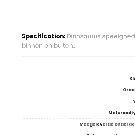
Specification:
Dinosaurus speelgoed v
binnen en buiten…
Kl
Groo
S
Materiaalt
Meegeleverde onderde