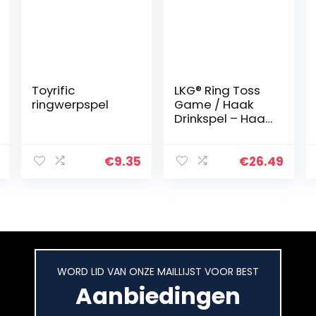
Toyrific
LKG® Ring Toss
ringwerpspel
Game / Haak
Drinkspel – Haak
& Ladder
Drinkfeestspelle
n | Houten Ring
€
9.35
€
26.49
Hook Tossing
Games Voor
Volwassenen…
WORD LID VAN ONZE MAILLIJST VOOR BEST
Aanbiedingen