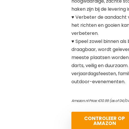
hoogwaardige, zachte stof
haken zijn bij de leverin
♥ Verbeter de aandacht v
het richten en gooien k
verbeteren.
♥ Speel zowel binnen als
draagbaar, wordt geleve
meeste plaatsen worden g
darts, veilig en duurzaa
verjaardagsfeesten, fami
outdoor-evenementen.
Amazon.nl Price:
€
10.99
(as of 04/0
CONTROLEER OP
AMAZON