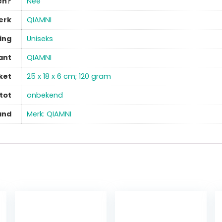
en?
‎Nee
erk
‎QIAMNI
ing
‎Uniseks
ant
‎QIAMNI
ket
‎25 x 18 x 6 cm; 120 gram
tot
‎onbekend
and
Merk: QIAMNI