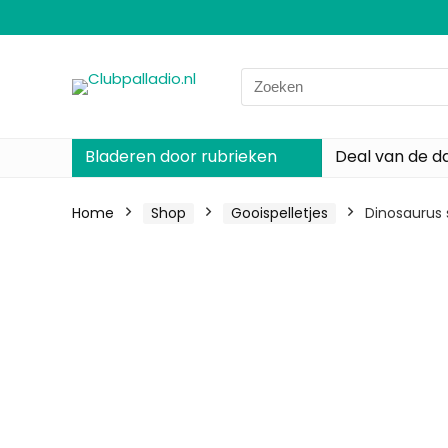
Search
for:
Bladeren door rubrieken
Deal van de d
Home
Shop
Gooispelletjes
Dinosaurus 