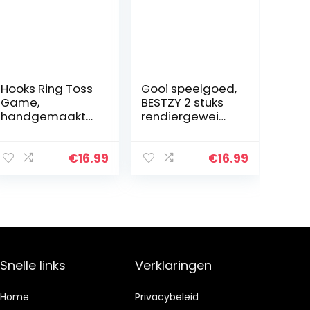
Hooks Ring Toss
Gooi speelgoed,
Game,
BESTZY 2 stuks
handgemaakt
rendiergewei
haakringwerpsp
opblaasbare
el, houten ring,
ring,
toss games,
opblaasbaar
€
16.99
€
16.99
haakring
gooispel, spel
werpspel,
werpringen voor
interactief
kinderen indoor…
speelplezier…
Snelle links
Verklaringen
Home
Privacybeleid