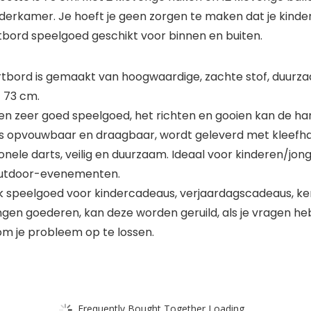
erkamer. Je hoeft je geen zorgen te maken dat je kinder
tbord speelgoed geschikt voor binnen en buiten.
bord is gemaakt van hoogwaardige, zachte stof, duurzaam.
t 73 cm.
een zeer goed speelgoed, het richten en gooien kan de 
d is opvouwbaar en draagbaar, wordt geleverd met kleef
ionele darts, veilig en duurzaam. Ideaal voor kinderen/j
-outdoor-evenementen.
euk speelgoed voor kindercadeaus, verjaardagscadeaus, k
en goederen, kan deze worden geruild, als je vragen hebt,
om je probleem op te lossen.
Frequently Bought Together Loading...