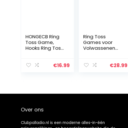
HONGECB Ring
Ring Toss
Toss Game,
Games voor
Hooks Ring Toss
Volwassenen
Spel, Toss Haken
Kinderen, Haken
en Houten Ring
Party Game met
Spel,
Shot Ladder
€
16.99
€
28.99
Handgemaakte
Bundel, Outdoor
houten Ring
Indoor
Toss Hooks…
Handgemaakte
Houten…
Over ons
Clubpalladio.nl is een moderne alles-in-één