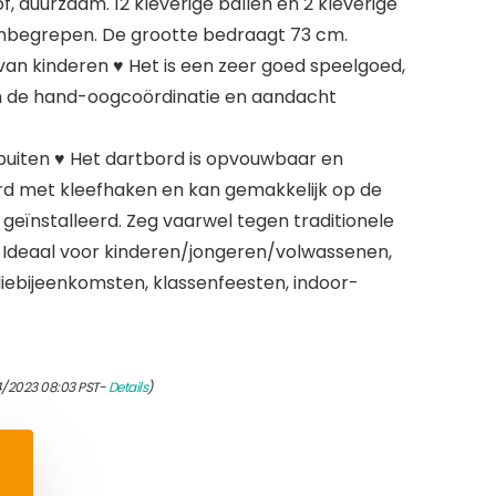
, duurzaam. 12 kleverige ballen en 2 kleverige
g inbegrepen. De grootte bedraagt 73 cm.
an kinderen ♥ Het is een zeer goed speelgoed,
an de hand-oogcoördinatie en aandacht
 buiten ♥ Het dartbord is opvouwbaar en
rd met kleefhaken en kan gemakkelijk op de
eïnstalleerd. Zeg vaarwel tegen traditionele
m. Ideaal voor kinderen/jongeren/volwassenen,
liebijeenkomsten, klassenfeesten, indoor-
4/2023 08:03 PST-
Details
)