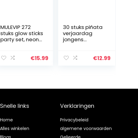
MULEVIP 272
30 stuks piñata
stuks glow sticks
verjaardag
party set, neon
jongens
glow sticks met
spelletjes
120
regenboog
aansluitingen,Gl
speelgoed
€
15.99
€
12.99
ow Stars, Glow
kleine goodies
Stick Party, Neon
cadeau
Glow…
verjaardag
kinderen gasten
tas…
Snelle links
Verklaringen
Home
Privacybeleid
Alles winkelen
algemene voorwaarden
Blogs
Gelieerde