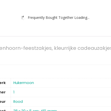
Frequently Bought Together Loading...
nhoorn-feestzakjes, kleurrijke cadeauzakjes
erk
‎Hukermoon
mer
‎1
eur
‎Rood