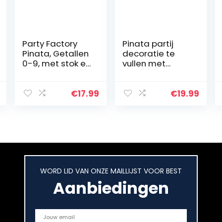
Party Factory
Pinata partij
Pinata, Getallen
decoratie te
0-9, met stok en
vullen met
blinddoek,
snoepjes voor
Kiderverjaardag
kinderen
, 50 x 35 x 8cm, 5,
verjaardag
€
17.99
€
19.99
multicolor
huwelijksfeest
(Hart)
WORD LID VAN ONZE MAILLIJST VOOR BEST
Aanbiedingen