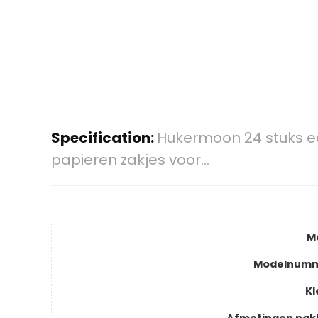
Specification:
Hukermoon 24 stuks ee
papieren zakjes voor…
M
Modelnum
Kl