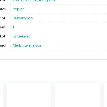
ket
‎28 x 20 x 5 cm; 410 gram
aal
‎Papier
ant
‎Hukermoon
tem
‎1
tot
‎onbekend
and
Merk: Hukermoon