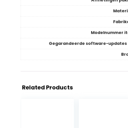
Afmetingen pak
Materi
Fabrik
Modelnummer i
Gegarandeerde software-updates 
Br
Related Products