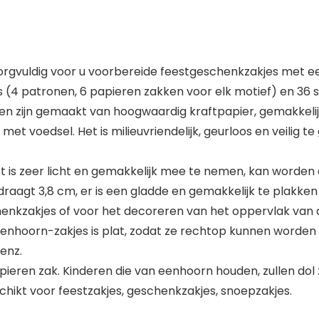
rgvuldig voor u voorbereide feestgeschenkzakjes met een
 (4 patronen, 6 papieren zakken voor elk motief) en 36 s
 zijn gemaakt van hoogwaardig kraftpapier, gemakkelijk
et voedsel. Het is milieuvriendelijk, geurloos en veilig 
 het is zeer licht en gemakkelijk mee te nemen, kan wor
raagt 3,8 cm, er is een gladde en gemakkelijk te plakken 
enkzakjes of voor het decoreren van het oppervlak van 
enhoorn-zakjes is plat, zodat ze rechtop kunnen worden 
 enz.
ieren zak. Kinderen die van eenhoorn houden, zullen dol zi
schikt voor feestzakjes, geschenkzakjes, snoepzakjes.