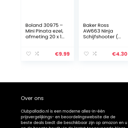
Boland 30975 –
Baker Ross
Mini Pinata ezel,
AW663 Ninja
afmeting 20 x 18
Schijfshooter (8
cm, karton,
stuks), perfect
feestspel, dier,
voor kinderen
cadeau,
goodie bags
€
9.99
€
4.30
kinderverjaarda
voor Halloween
g, decoratie
of
partyfavoriet…
Over ons
Clubpalladio.nl is een moderne alles-in-één
prijsvergelijkings- en beoordelingswebsite die de
beste deals biedt die beschikbaar zijn op amazon en u