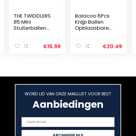
THE TWIDDLERS
Balacoo 6Pcs
85 Mini
Knijp Ballen
Stuiterballen
Opblaasbare
Speelgoed voor
Dier Ballonnen
Kinderen,
Stress Bal Waait
Jongens en
Dieren
€
16.99
€
20.49
Meisjes (25mm,
Speelgoed
Neonkleuren) –
Grappig Blazen
Verjaardagen…
Dieren
Speelgoed…
WORD LID VAN ONZE MAILLIJST VOOR BEST
Aanbiedingen