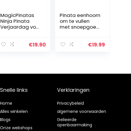
MagicPinatas
Pinata eenhoorn
Ninja Pinata
om te vullen
Verjaardag voor
met snoepgoed
jongens, pinjata
– perfect voor
voor kinderen,
de
Ninjago Piniata
kinderverjaarda
€
19.90
€
19.99
gevuld met
g, als cadeau-
snoep…
idee of als
bruiloftsspel.
Snelle links
Verklaringen
Home
Privacybeleid
Alles winkelen
algemene voorwaarden
Blogs
Gelieerde
openbaarmaking
Onze webshops