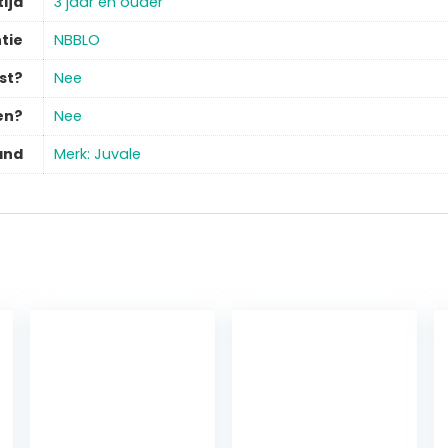
ijd
‎3 jaar en ouder
tie
‎NBBLO
st?
‎Nee
en?
‎Nee
and
Merk: Juvale