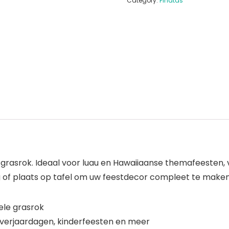
Category:
Piñatas
 grasrok. Ideaal voor luau en Hawaiiaanse themafeesten, 
ang of plaats op tafel om uw feestdecor compleet te make
ele grasrok
 verjaardagen, kinderfeesten en meer