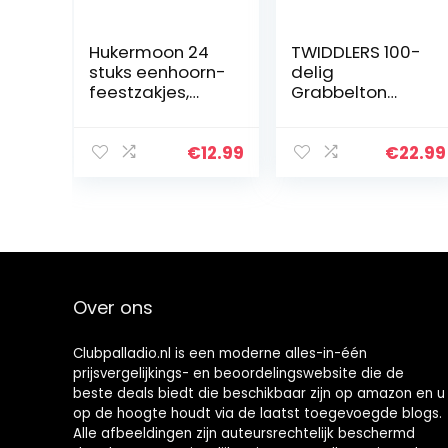
Hukermoon 24
TWIDDLERS 100-
stuks eenhoorn-
delig
feestzakjes,
Grabbelton
kleurrijke
Speelgoed –
cadeauzakjes
Kleine
met 36 stickers,
Cadeautjes
€
12.99
€
22.99
eenhoorn-
voor Kinderen –
papieren zakjes
Ideale
voor…
Traktaties,
Uitdeelcadeautj
es of…
Over ons
Clubpalladio.nl is een moderne alles-in-één
prijsvergelijkings- en beoordelingswebsite die de
beste deals biedt die beschikbaar zijn op amazon en u
op de hoogte houdt via de laatst toegevoegde blogs.
Alle afbeeldingen zijn auteursrechtelijk beschermd