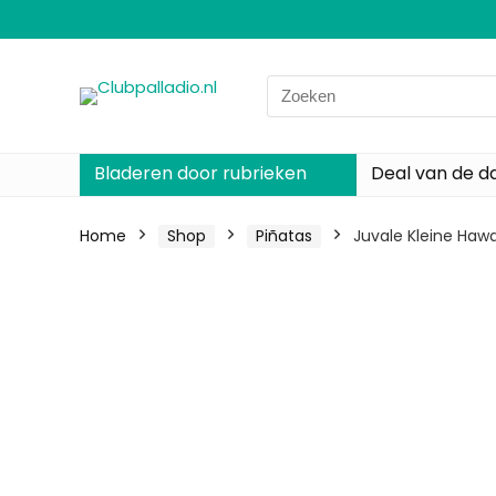
Search
for:
Bladeren door rubrieken
Deal van de d
Home
Shop
Piñatas
Juvale Kleine Haw