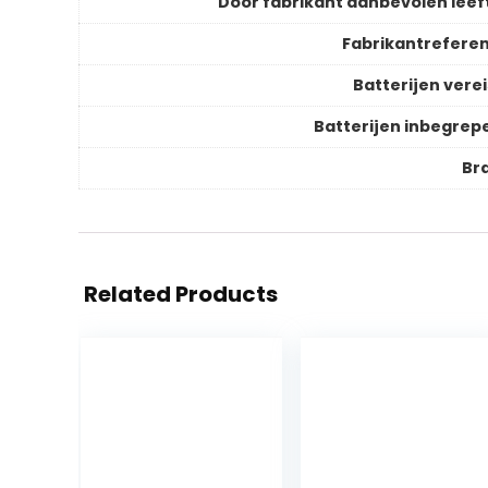
Door fabrikant aanbevolen leeft
Fabrikantreferen
Batterijen verei
Batterijen inbegrep
Br
Related Products