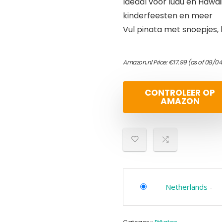
Ideaal voor luau en Hawa
kinderfeesten en meer
Vul pinata met snoepjes, l
Amazon.nl Price:
€
17.99
(as of 08/0
CONTROLEER OP
AMAZON
Netherlands
-